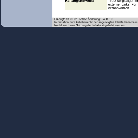
Haftungshinweis:
Trotz sorgfältiger i
externer Links. Für 
verantwortlich.
Erzeugt: 16.01.02. Letzte Änderung: 04.11.19.
Information zum Urheberrecht der angezeigten Inhalte kann beim 
Recht zur freien Nutzung der Inhalte abgeleitet werden.