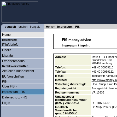
deutsch
-
english
-
français
Home
Impressum - FIS
Home
FIS money advice
Recherche
iff Infobriefe
Impressum / Imprint
Urteile
Literatur
Adresse
Institut Für Finanzd
Grindelallee 100
Expertenmodus
20146 Hamburg
Rechtsvorschriften
Telefon:
+49 40 30969110
Aktuelles Bundesrecht
Telefax:
+49 40 30969122
E-Mail:
institut@iff-hambur
EU Vorschriften
Internet:
http://www.money-ad
FIS
Vertretungsberechtigt:
Udo Philipp, Prof. D
Über FIS
Registergericht:
Amtsgericht Hambu
Impressum - FIS
Registernummer:
VR 13836
Umsatzsteuer-
Datenschutz - FIS
Identifikations­nummer
Login
gem. § 27a UStG:
DE 118713543
Inhaltlich
Dr. Sally Peters (Ge
Verantwortlicher
gem. § 6 MDStV: